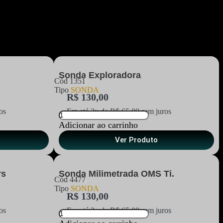
Sonda Exploradora
Cód
1351
Tipo
SONDA
R$
130,00
os
Em até 2x de
R$
65,00
sem juros
Adicionar ao carrinho
Ver Produto
rs
Sonda Milimetrada OMS Ti.
Cód
4477
Tipo
SONDA
R$
130,00
os
Em até 2x de
R$
65,00
sem juros