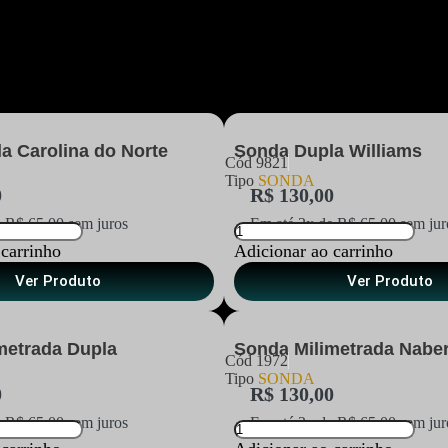
a Carolina do Norte
Sonda Dupla Williams
Cód
9821
Tipo
SONDA
0
R$
130,00
e
R$
65,00
sem juros
Em até 2x de
R$
65,00
sem jur
 carrinho
Adicionar ao carrinho
Ver Produto
Ver Produto
metrada Dupla
Sonda Milimetrada Nabe
Cód
1972
Tipo
SONDA
0
R$
130,00
e
R$
65,00
sem juros
Em até 2x de
R$
65,00
sem jur