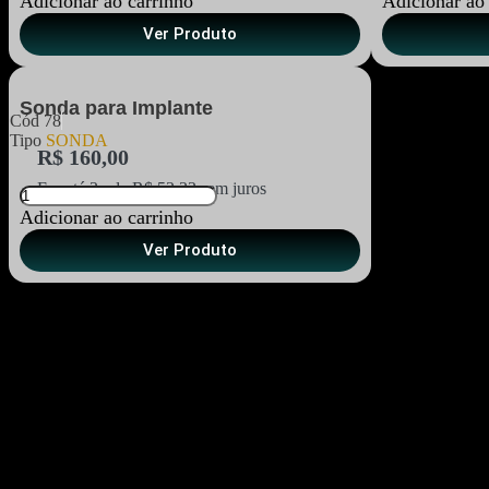
Adicionar ao carrinho
Adicionar ao
Ver Produto
Sonda para Implante
Cód
78
Tipo
SONDA
R$
160,00
Em até 3x de
R$
53,33
sem juros
Adicionar ao carrinho
Ver Produto
Entrega Garantida
Enviamos para todo Brasil