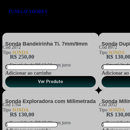
TUNELIZADORES
SONDA
Sonda Bandeirinha Ti. 7mm/9mm
Sonda Dupl
Cód
2072
Cód
8972
Tipo
SONDA
Tipo
SONDA
R$
250,00
R$
130,0
Em até 4x de
R$
62,50
sem juros
Em até 2x d
Adicionar ao carrinho
Adicionar ao
Ver Produto
Sonda Exploradora com Milimetrada
Sonda Mili
Cód
1764
Cód
2052
Tipo
SONDA
Tipo
SONDA
R$
130,00
R$
130,0
Em até 2x de
R$
65,00
sem juros
Em até 2x d