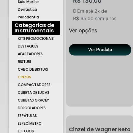
R$
130,00
Seio Maxilar
Dentística
Em até 2x de
Periodontia
R$
65,00
sem juros
Categorias de
Instrumentais
Ver opções
KITS PROMOCIONAIS
DESTAQUES
Ver Produto
AFASTADORES
BISTURI
CABO DE BISTURI
CINZEIS
COMPACTADORES
CURETA DE LUCAS
CURETAS GRACEY
DESCOLADORES
ESPÁTULAS
ESPECÍMETRO
Cinzel de Wagner Reto
ESTOJOS