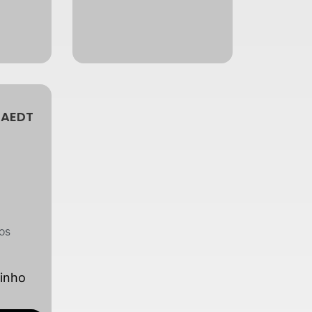
TAEDT
os
rinho