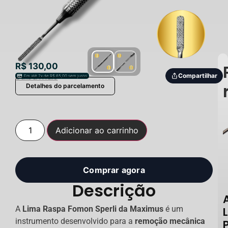
R$
130,00
Saiba mais
Compartilhar
Em até 2x de
R$
65,00
sem juros
Detalhes do parcelamento
Adicionar ao carrinho
Comprar agora
Descrição
A
Lima Raspa Fomon Sperli da Maximus
é um
instrumento desenvolvido para a
remoção mecânica