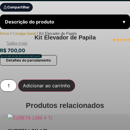
Compartilhar
Descrição do produto
▾
Início
/
Cirurgia Geral
/ Kit Elevador de Papila
Kit Elevador de Papila
Saiba mais
R$
700,00
Em até 4x de
R$
175,00
sem juros
Detalhes do parcelamento
Kit
Adicionar ao carrinho
Elevador
de
Papila
quantidade
Produtos relacionados