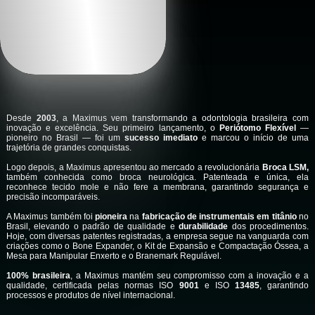
Desde
2003
, a Maximus vem transformando a odontologia brasileira com
inovação e excelência. Seu primeiro lançamento, o
Periótomo Flexível
—
pioneiro no Brasil — foi um
sucesso imediato
e marcou o início de uma
trajetória de grandes conquistas.
Logo depois, a Maximus apresentou ao mercado a revolucionária
Broca LSM,
também conhecida como broca neurológica. Patenteada e única, ela
reconhece tecido mole e não fere a membrana, garantindo segurança e
precisão incomparáveis.
A Maximus também foi
pioneira
na
fabricação de instrumentais em titânio
no
Brasil, elevando o padrão de qualidade e
durabilidade
dos procedimentos.
Hoje, com diversas patentes registradas, a empresa segue na vanguarda com
criações como o Bone Expander, o Kit de Expansão e Compactação Óssea, a
Mesa para Manipular Enxerto e o Branemark Regulável.
100% brasileira
, a Maximus mantém seu compromisso com a inovação e a
qualidade, certificada pelas normas ISO
9001
e ISO
13485
, garantindo
processos e produtos de nível internacional.