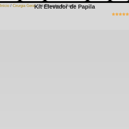
Kit Elevador de Papila
Início
/
Cirurgia Geral
/ Kit Elevador de Papila