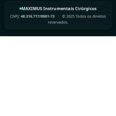
MAXIMUS Instrumentais Cirúrgicos
CNPJ:
48.316.717/0001-73
•
©
2025
Todos os direitos
reservados.
Entrega Garantida
Enviamos para todo Brasil
Clientes Satisfeitos
Entregas Garantida
Suporte ao Cliente
Atendimento: Seg a Sex, das 08h às 18h.
Pagamento Seguro
Aceitamos Cartão, Pix e Boleto