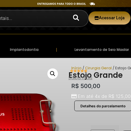
Acessar Loja
Implantodontia
Levantamento de Seio Maxilar
Início
/
Cirurgia Geral
/ Estojo 
Estojo Grande
Saiba mais
R$
500,00
Em até 4x de
R$
125,00
Detalhes do parcelamento