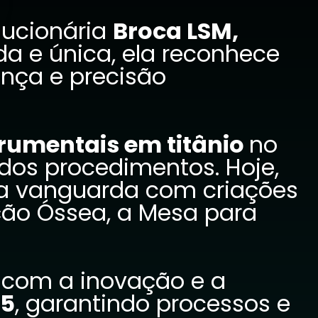
lucionária
Broca LSM,
 e única, ela reconhece
nça e precisão
trumentais em titânio
no
dos procedimentos. Hoje,
na vanguarda com criações
ção Óssea, a Mesa para
com a inovação e a
85
, garantindo processos e