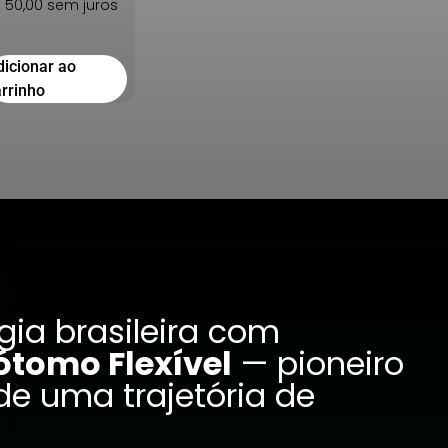
$
50,00
sem juros
dicionar ao
arrinho
ia brasileira com
ótomo Flexível
— pioneiro
de uma trajetória de