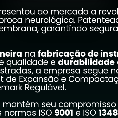
resentou ao mercado a revo
ca neurológica. Patenteada
membrana, garantindo segura
neira
na
fabricação de ins
de qualidade e
durabilidade
istradas, a empresa segue 
it de Expansão e Compacta
emark Regulável.
s mantém seu compromisso 
as normas ISO
9001
e ISO
134