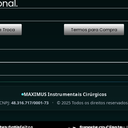
onal.
e Troca
Termos para Compra
MAXIMUS Instrumentais Cirúrgicos
CNPJ:
48.316.717/0001-73
•
©
2025
Todos os direitos reservados
tes Satisfeitos
Suporte ao Cliente
as Garantida
Atendimento: Seg a Sex, das 0