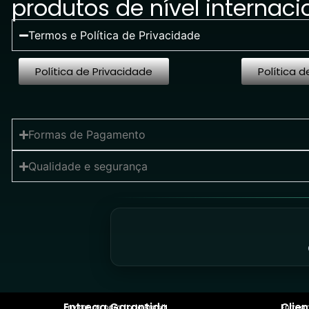
produtos de nível internaci
Termos e Política de Privacidade
Política de Privacidade
Política d
Formas de Pagamento
Qualidade e segurança
Entrega Garantida
Clien
Enviamos para todo Brasil
Entreg