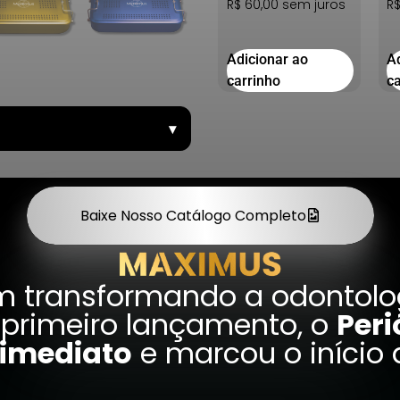
R$
60,00
sem juros
R
Adicionar ao
A
carrinho
c
▾
Baixe Nosso Catálogo Completo
m transformando a odontolog
 primeiro lançamento, o
Peri
 imediato
e marcou o início 