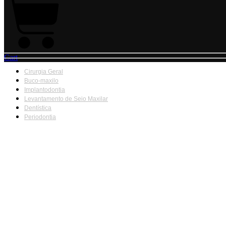
Cart
Cirurgia Geral
Buco-maxilo
Implantodontia
Levantamento de Seio Maxilar
Dentística
Periodontia