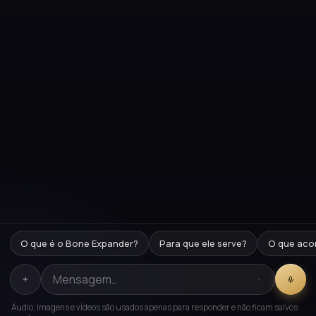
O que é o Bone Expander?
Para que ele serve?
O que aco
Áudio, imagens e vídeos são usados apenas para responder e não ficam salvos